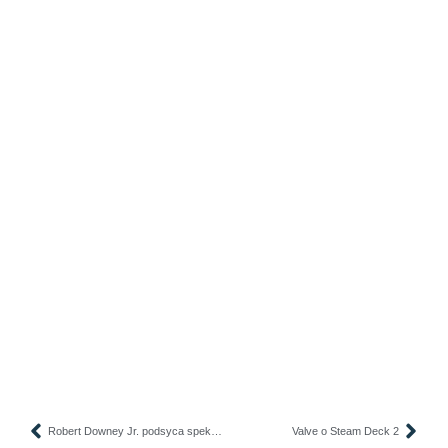
Robert Downey Jr. podsyca spekulacje wokół „Avengers: Doomsday”.
Valve o Steam Deck 2