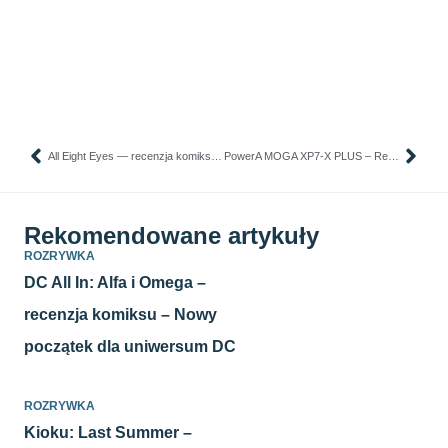
All Eight Eyes — recenzja komiksu — Strach ma ośmioro oczu
PowerA MOGA XP7-X PLUS – Recenzja kontrolera
Rekomendowane artykuły
ROZRYWKA
DC All In: Alfa i Omega –
recenzja komiksu – Nowy
początek dla uniwersum DC
ROZRYWKA
Kioku: Last Summer –