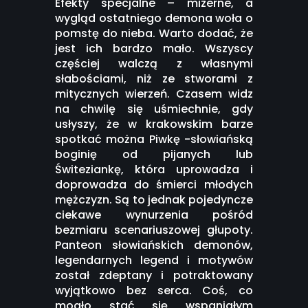
Efekty specjalne – mizerne, a
wygląd ostatniego demona woła o
pomstę do nieba. Warto dodać, że
jest ich bardzo mało. Wszyscy
częściej walczą z własnymi
słabościami, niż ze stworami z
mitycznych wierzeń. Czasem widz
na chwilę się uśmiechnie, gdy
usłyszy, że w krakowskim barze
spotkać można Piwkę -słowiańską
boginię od pijanych lub
Świteziankę, która uprowadza i
doprowadza do śmierci młodych
mężczyzn. Są to jednak pojedyncze
ciekawe wynurzenia pośród
bezmiaru scenariuszowej głupoty.
Panteon słowiańskich demonów,
legendarnych legend i motywów
został zdeptany i potraktowany
wyjątkowo bez serca. Coś, co
mogło stać się wspaniałym