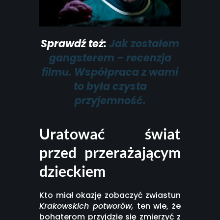
Sprawdź też:
Jak zostałem
gangsterem – recenzja
filmu. Współpraca z wami
to była czysta
przyjemność.
Uratować świat
przed przerażającym
dzieckiem
Kto miał okazję zobaczyć zwiastun
Krakowskich potworów,
ten wie, że
bohaterom przyjdzie się zmierzyć z