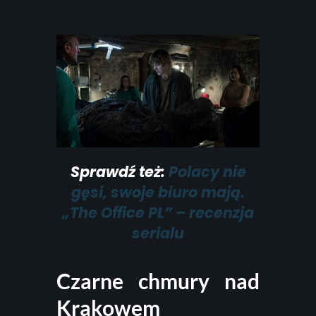
Sprawdź też:
Polacy nie
gęsi, swoje biuro mają.
„The Office PL” – recenzja
serialu
Czarne chmury nad
Krakowem