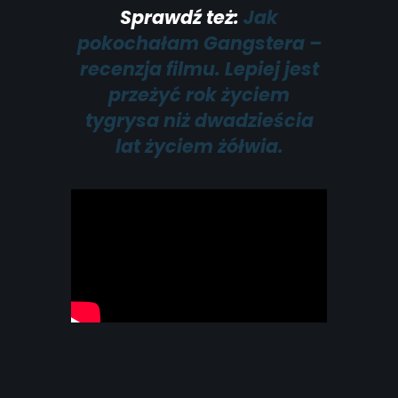
Sprawdź też:
Jak
pokochałam Gangstera –
recenzja filmu. Lepiej jest
przeżyć rok życiem
tygrysa niż dwadzieścia
lat życiem żółwia.