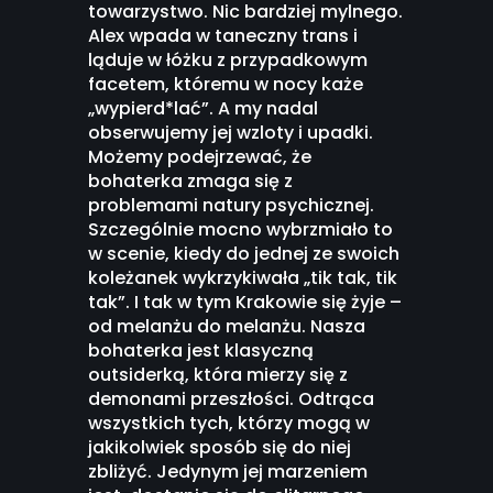
towarzystwo. Nic bardziej mylnego.
Alex wpada w taneczny trans i
ląduje w łóżku z przypadkowym
facetem, któremu w nocy każe
„wypierd*lać”. A my nadal
obserwujemy jej wzloty i upadki.
Możemy podejrzewać, że
bohaterka zmaga się z
problemami natury psychicznej.
Szczególnie mocno wybrzmiało to
w scenie, kiedy do jednej ze swoich
koleżanek wykrzykiwała „tik tak, tik
tak”. I tak w tym Krakowie się żyje –
od melanżu do melanżu. Nasza
bohaterka jest klasyczną
outsiderką, która mierzy się z
demonami przeszłości. Odtrąca
wszystkich tych, którzy mogą w
jakikolwiek sposób się do niej
zbliżyć. Jedynym jej marzeniem