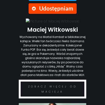
Udostępniam
Maciej Witkowski
Wychowany na Mortal Kombat w bibliotecznej
kafejce. Wielki fan twórczości Neila Gaimana.
Zanurzony w dekadentyzmie. Kolekcjoner
Funko POP. Boi się, że kiedyś cały świat dowie
się, że gra w Pokemony. Wśród znajomych
głośno skanduje nazwiska najbardziej
wyszukanych reżyserów, by po powrocie do
domu oglądać z córką „Hildę". Wolny czas
poświęca na kino. Wierzy, że kiedyś uściśnie
dłoń pana Makłowicza i trafi do storików MLH.
ZOBACZ WIĘCEJ OD
MACIEJA