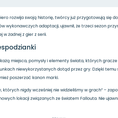
ero rozwija swoją historię, twórcy już przygotowują się do
w wykonawczych adaptacji, ujawnił, że trzeci sezon przyn
 w żadnej z gier z serii.
spodzianki
żą miejsca, pomysły i elementy świata, których gracze jes
unkach niewykorzystanych dotąd przez gry. Dzięki temu se
nież poszerzać kanon marki.
zy, których nigdy wcześniej nie widzieliśmy w grach” – zap
owych lokacji związanych ze światem Fallouta. Nie ujaw