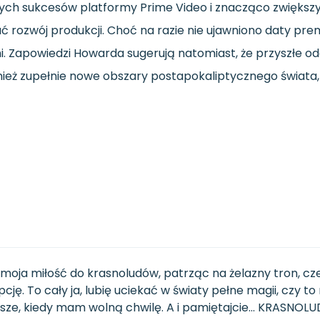
ększych sukcesów platformy Prime Video i znacząco zwięks
ozwój produkcji. Choć na razie nie ujawniono daty premi
i. Zapowiedzi Howarda sugerują natomiast, że przyszłe od
eż zupełnie nowe obszary postapokaliptycznego świata, 
moja miłość do krasnoludów, patrząc na żelazny tron, c
ę. To cały ja, lubię uciekać w światy pełne magii, czy to
wsze, kiedy mam wolną chwilę. A i pamiętajcie... KRASNOL