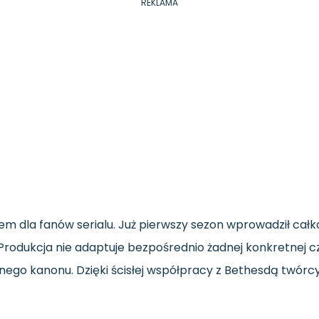
REKLAMA
em dla fanów serialu. Już pierwszy sezon wprowadził ca
dukcja nie adaptuje bezpośrednio żadnej konkretnej częś
jalnego kanonu. Dzięki ścisłej współpracy z Bethesdą tw