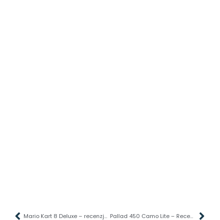
Mario Kart 8 Deluxe – recenzja gry. Wyścigowe Mortal Kombat
Pallad 450 Camo Lite – Recenzja Plecaka. Wojskowy kamuflaż, codzienna użytkowość