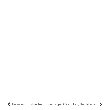
Pierwszy zwiastun Predator – Badlands ujawnia nowego Predatora.
Age of Mythology: Retold – recenzja gry. Mitologiczna klasyka