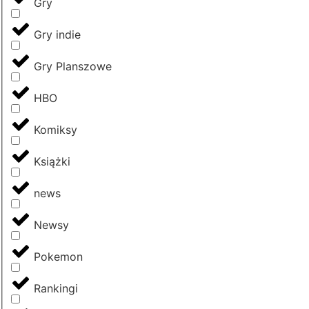
Gry
Gry indie
Gry Planszowe
HBO
Komiksy
Książki
news
Newsy
Pokemon
Rankingi