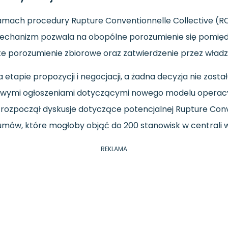
mach procedury Rupture Conventionnelle Collective (
mechanizm pozwala na obopólne porozumienie się pomi
ęte porozumienie zbiorowe oraz zatwierdzenie przez władze
tapie propozycji i negocjacji, a żadna decyzja nie został
niowymi ogłoszeniami dotyczącymi nowego modelu operacy
l rozpoczął dyskusje dotyczące potencjalnej Rupture Conv
mów, które mogłoby objąć do 200 stanowisk w centrali we
REKLAMA