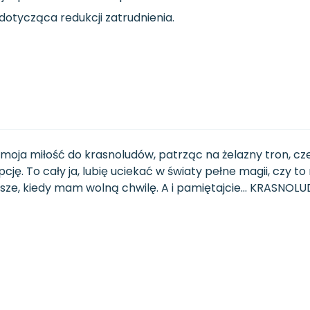
dotycząca redukcji zatrudnienia.
moja miłość do krasnoludów, patrząc na żelazny tron, c
ę. To cały ja, lubię uciekać w światy pełne magii, czy to
wsze, kiedy mam wolną chwilę. A i pamiętajcie... KRASNOL