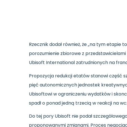
Rzecznik dodał również, że „na tym etapie t
porozumienie zbiorowe z przedstawicielami
Ubisoft International zatrudnionych na fran
Propozycja redukcji etatów stanowi część szer
pięć autonomicznych jednostek kreatywnych 
Ubisoftowi w ograniczeniu wydatków i skonc
spadł o ponad jedną trzecią w reakcji na wcz
Do tej pory Ubisoft nie podał szczegółoweg
proponowanymi zmianami. Proces negocjacji