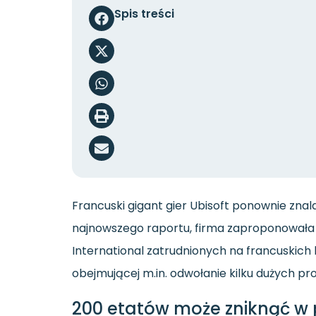
Spis treści
Francuski gigant gier Ubisoft ponownie znal
najnowszego raportu, firma zaproponowała el
International zatrudnionych na francuskich k
obejmującej m.in. odwołanie kilku dużych p
200 etatów może zniknąć w p