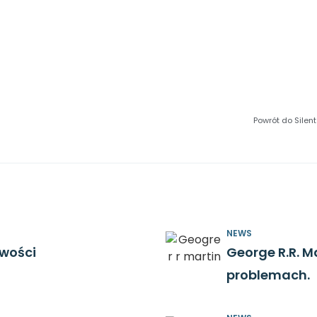
Powrót do Silent
NEWS
owości
George R.R. M
problemach.