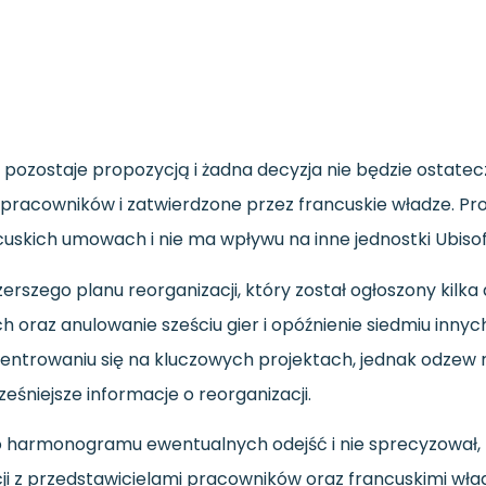
o pozostaje propozycją i żadna decyzja nie będzie ostatec
 pracowników i zatwierdzone przez francuskie władze. P
cuskich umowach i nie ma wpływu na inne jednostki Ubisoft
szego planu reorganizacji, który został ogłoszony kilka dn
oraz anulowanie sześciu gier i opóźnienie siedmiu inny
entrowaniu się na kluczowych projektach, jednak odzew ry
eśniejsze informacje o reorganizacji.
o harmonogramu ewentualnych odejść i nie sprecyzował, k
 z przedstawicielami pracowników oraz francuskimi wład