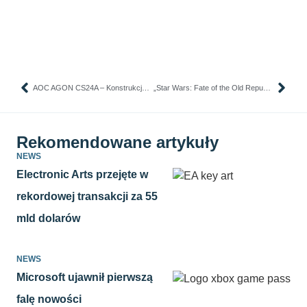
AOC AGON CS24A – Konstrukcja dla fanów CS-a
„Star Wars: Fate of the Old Republic” nie będzie gigantycznym RPG.
Rekomendowane artykuły
NEWS
Electronic Arts przejęte w
rekordowej transakcji za 55
mld dolarów
NEWS
Microsoft ujawnił pierwszą
falę nowości