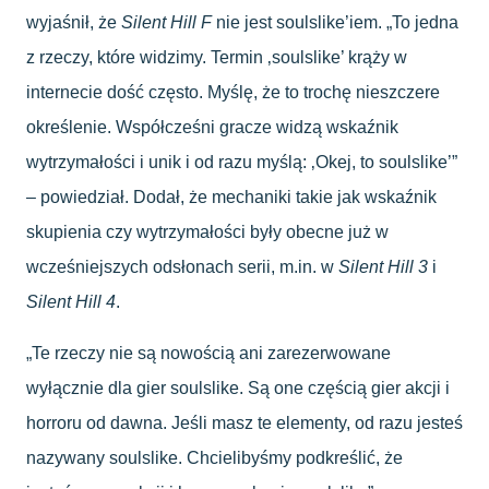
wyjaśnił, że
Silent Hill F
nie jest soulslike’iem. „To jedna
z rzeczy, które widzimy. Termin ‚soulslike’ krąży w
internecie dość często. Myślę, że to trochę nieszczere
określenie. Współcześni gracze widzą wskaźnik
wytrzymałości i unik i od razu myślą: ‚Okej, to soulslike’”
– powiedział. Dodał, że mechaniki takie jak wskaźnik
skupienia czy wytrzymałości były obecne już w
wcześniejszych odsłonach serii, m.in. w
Silent Hill 3
i
Silent Hill 4
.
„Te rzeczy nie są nowością ani zarezerwowane
wyłącznie dla gier soulslike. Są one częścią gier akcji i
horroru od dawna. Jeśli masz te elementy, od razu jesteś
nazywany soulslike. Chcielibyśmy podkreślić, że