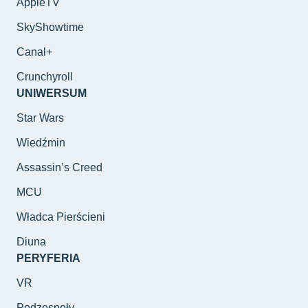
AppleTV
SkyShowtime
Canal+
Crunchyroll
UNIWERSUM
Star Wars
Wiedźmin
Assassin’s Creed
MCU
Władca Pierścieni
Diuna
PERYFERIA
VR
Podzespoły