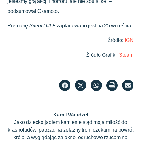
jesteśmy grą akcji i horroru, ale nie soulslike” –
podsumował Okamoto.
Premierę
Silent Hill F
zaplanowano jest na 25 września.
Źródło:
IGN
Źródło Grafiki:
Steam
Kamil Wandzel
Jako dziecko jadłem kamienie stąd moja miłość do
krasnoludów, patrząc na żelazny tron, czekam na powrót
króla, a wyglądając za okno, odruchowo rzucam na