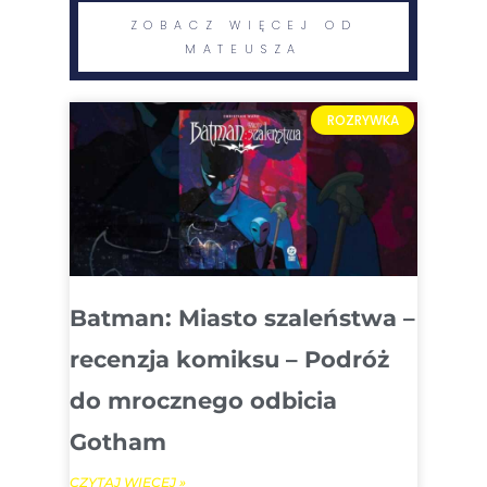
ZOBACZ WIĘCEJ OD
MATEUSZA
ROZRYWKA
Batman: Miasto szaleństwa –
recenzja komiksu – Podróż
do mrocznego odbicia
Gotham
CZYTAJ WIĘCEJ »