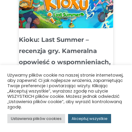
Kioku: Last Summer –
recenzja gry. Kameralna
opowieść o wspomnieniach,
które zostają na zawsze
Używamy plików cookie na naszej stronie internetowej,
aby zapewnić Ci jak najlepsze wrażenia, zapamiętując
CZYTAJ WIĘCEJ »
Twoje preferencje i powtarzając wizyty. Klikając
„Akceptuj wszystkie”, wyrażasz zgodę na użycie
WSZYSTKICH plików cookie. Możesz jednak odwiedzić
„Ustawienia plików cookie”, aby wyrazić kontrolowaną
zgodę.
Ustawienia plików cookies
Akceptuj wszystkie