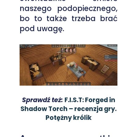
naszego podopiecznego,
bo to także trzeba brać
pod uwagę.
Screen z gry Stranded: Alien Dawn
Sprawdź też:
F.I.S.T: Forged in
Shadow Torch – recenzja gry.
Potężny królik