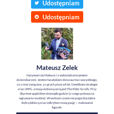
Udostępniam
Udostępniam
Mateusz Zelek
Nazywam się Mateusz i z wykształcenia jestem
dziennikarzem. Jestem fanatykiem dinozaurów i wszystkiego,
co z nimi związane, a o grach pisze od lat. Uwielbiam strategie
oraz cRPG, a moją ulubioną serią jest The Elder Scrolls. Przy
Skyrimie spędziłem dziesiątki godzin (z czego połowa na
wgrywaniu modów). W wolnym czasie nie pogardzę także
dobrą lekturą oraz odkryłem nową pasję — malowanie
figurek.