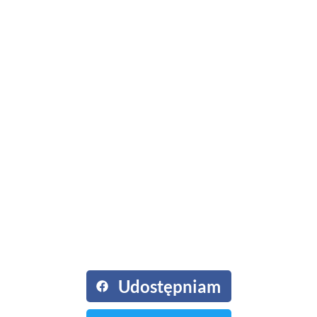
Podziel się ze
znajomymi:
Udostępniam