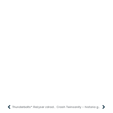
Thunderbolts*: Reżyser zdradza, którego bohatera Marvela chciał dodać do filmu
Crash Twinsanity – historia gry, która została sklejona na taśmę