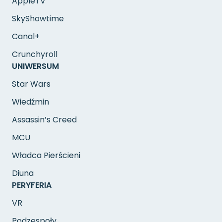
AppleTV
SkyShowtime
Canal+
Crunchyroll
UNIWERSUM
Star Wars
Wiedźmin
Assassin’s Creed
MCU
Władca Pierścieni
Diuna
PERYFERIA
VR
Podzespoły