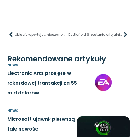
Ubisoft raportuje „mieszane wyniki” finansowe
Battlefield 6 zostanie oficjalnie zaprezentowany jeszcze w tym tygodniu
Rekomendowane artykuły
NEWS
Electronic Arts przejęte w
rekordowej transakcji za 55
mld dolarów
NEWS
Microsoft ujawnił pierwszą
falę nowości