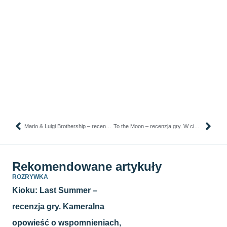
Mario & Luigi Brothership – recenzja gry. Braterska więź i siła!
To the Moon – recenzja gry. W ciemnym domu, po kryjomu, ocieramy łzy
Rekomendowane artykuły
ROZRYWKA
Kioku: Last Summer –
recenzja gry. Kameralna
opowieść o wspomnieniach,