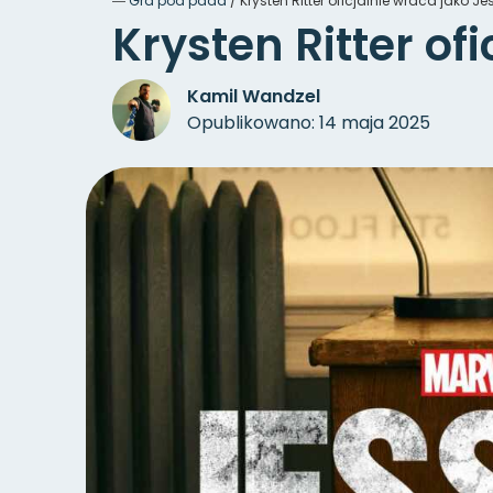
―
Gra pod pada
/
Krysten Ritter oficjalnie wraca jako J
Krysten Ritter of
Kamil Wandzel
Opublikowano: 14 maja 2025