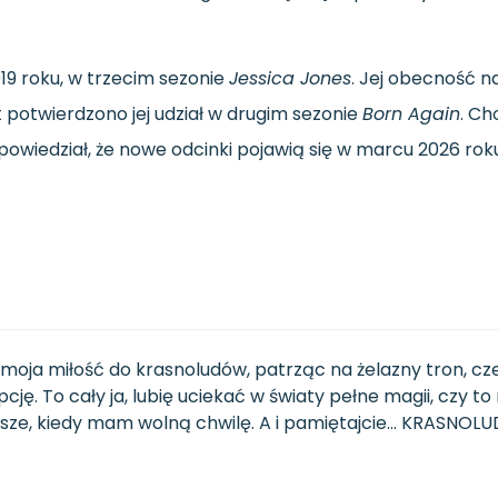
019
roku,
w
trzecim
sezonie
Jessica
Jones
.
Jej
obecność
n
t
potwierdzono
jej
udział
w
drugim
sezonie
Born
Again
.
Ch
powiedział,
że
nowe
odcinki
pojawią
się
w
marcu
2026
rok
moja miłość do krasnoludów, patrząc na żelazny tron, c
ę. To cały ja, lubię uciekać w światy pełne magii, czy to
wsze, kiedy mam wolną chwilę. A i pamiętajcie... KRASNOL