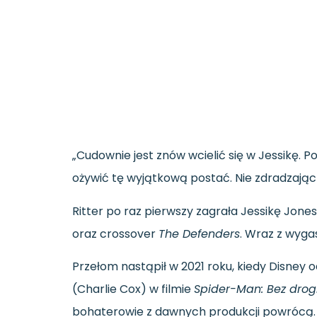
„
Cudownie
jest
znów
wcielić
się
w
Jessikę. P
ożywić
tę
wyjątkową
postać.
Nie
zdradzają
Ritter
po
raz
pierwszy
zagrała
Jessikę
Jone
oraz
crossover
The
Defenders
.
Wraz
z
wyga
Przełom
nastąpił
w
2021
roku,
kiedy
Disney
o
(
Charlie
Cox)
w
filmie
Spider-
Man:
Bez
drog
bohaterowie
z
dawnych
produkcji
powrócą