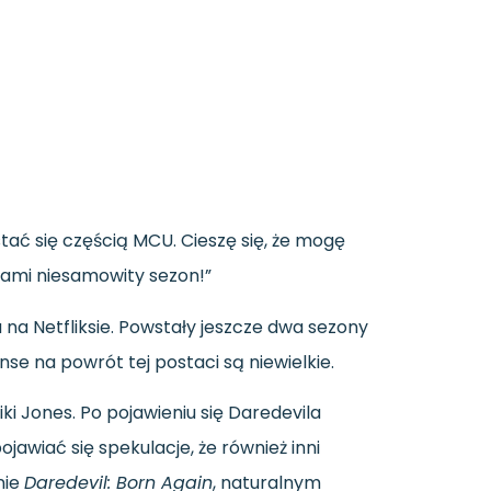
stać
się
częścią
MCU.
Cieszę
się,
że
mogę
nami
niesamowity
sezon!”
u
na
Netfliksie.
Powstały
jeszcze
dwa
sezony
anse
na
powrót
tej
postaci
są
niewielkie.
iki
Jones.
Po
pojawieniu
się
Daredevila
pojawiać
się
spekulacje,
że
również
inni
nie
Daredevil:
Born
Again
,
naturalnym