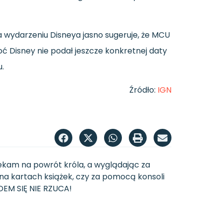
a
wydarzeniu
Disneya
jasno
sugeruje,
że
MCU
oć
Disney
nie
podał
jeszcze
konkretnej
daty
u.
Źródło:
IGN
zekam na powrót króla, a wyglądając za
 na kartach książek, czy za pomocą konsoli
UDEM SIĘ NIE RZUCA!