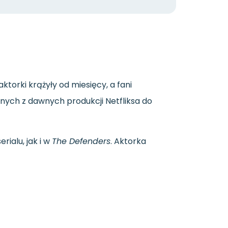
aktorki
krążyły
od
miesięcy,
a
fani
anych
z
dawnych
produkcji
Netfliksa
do
serialu,
jak
i
w
The
Defenders
.
Aktorka