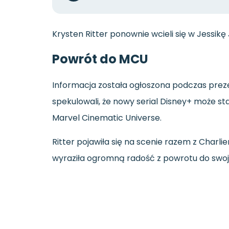
Krysten
Ritter
ponownie
wcieli
się
w
Jessikę
Powrót
do
MCU
Informacja
została
ogłoszona
podczas
prez
spekulowali,
że
nowy
serial
Disney+
może
st
Marvel
Cinematic
Universe.
Ritter
pojawiła
się
na
scenie
razem
z
Charli
wyraziła
ogromną
radość
z
powrotu
do
swoj