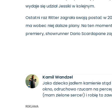
wydaje
się
udział
Jessiki
w
kolejnym.
Ostatni
raz
Ritter
zagrała
swoją
postać
w
2
ma
wobec
niej
dalsze
plany.
Na
ten
momen
premiery,
showrunner
Dario
Scardapane
za
Kamil Wandzel
Jako dziecko jadłem kamienie stąd 
okno, odruchowo rzucam na percepcj
(mam zielone serce!) i robię to za
REKLAMA