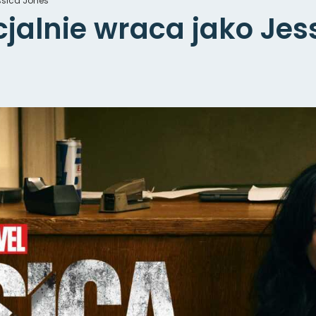
essica Jones
icjalnie wraca jako Je