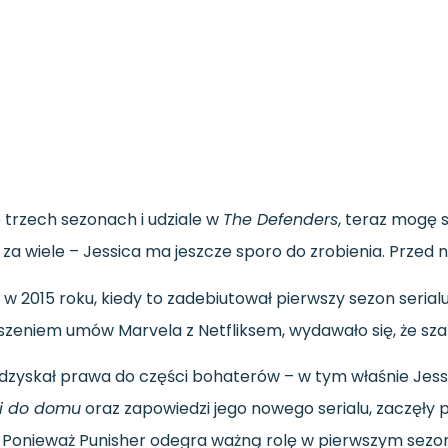
o
trzech
sezonach
i
udziale
w
The
Defenders
,
teraz
mogę
c
za
wiele –
Jessica
ma
jeszcze
sporo
do
zrobienia.
Przed
s
w
2015
roku,
kiedy
to
zadebiutował
pierwszy
sezon
serial
szeniem
umów
Marvela
z
Netfliksem,
wydawało
się,
że
sz
dzyskał
prawa
do
części
bohaterów –
w
tym
właśnie
Jess
i
do
domu
oraz
zapowiedzi
jego
nowego
serialu,
zaczęły
.
Ponieważ
Punisher
odegra
ważną
rolę
w
pierwszym
sezo