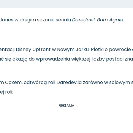
Jones
w
drugim
sezonie
serialu
Daredevil:
Born
Again
.
entacji
Disney
Upfront
w
Nowym
Jorku.
Plotki
o
powrocie
ać
się
okazją
do
wprowadzenia
większej
liczby
postaci
zn
em
Coxem,
odtwórcą
roli
Daredevila
zarówno
w
solowym
ej
roli:
REKLAMA