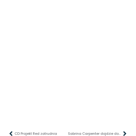
CD Projekt Red zatrudnia
Sabrina Carpenter dojdzie do Fortnite’a? Na to wychodzi!