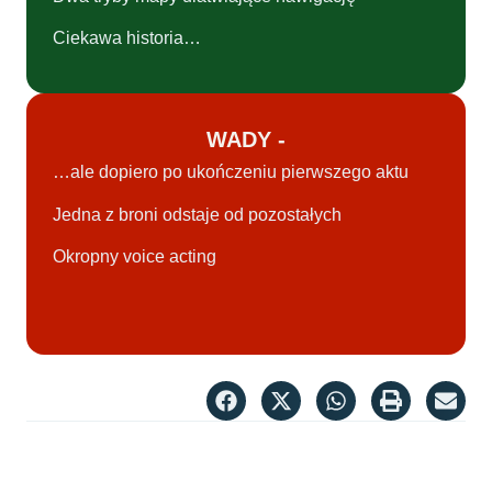
Ciekawa historia…
WADY -
…ale dopiero po ukończeniu pierwszego aktu
Jedna z broni odstaje od pozostałych
Okropny voice acting