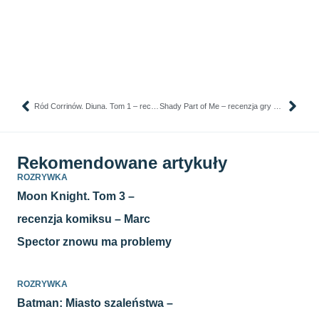
Ród Corrinów. Diuna. Tom 1 – recenzja komiksu – władza, intrygi i kulisy imperium Shaddama IV
Shady Part of Me – recenzja gry – Życie w cieniu
Rekomendowane artykuły
ROZRYWKA
Moon Knight. Tom 3 –
recenzja komiksu – Marc
Spector znowu ma problemy
ROZRYWKA
Batman: Miasto szaleństwa –