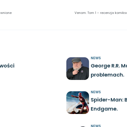
awnione
Venom. Tom 1 – recenzja komiksu
NEWS
owości
George R.R. M
problemach.
NEWS
Spider-Man: B
Endgame.
NEWS