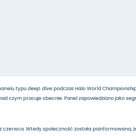
 panelu typu
deep dive
podczas Halo World Championship 2
ad czym pracuje obecnie. Panel zapowiedziano jako segm
ic z czerwca. Wtedy społeczność została poinformowana,