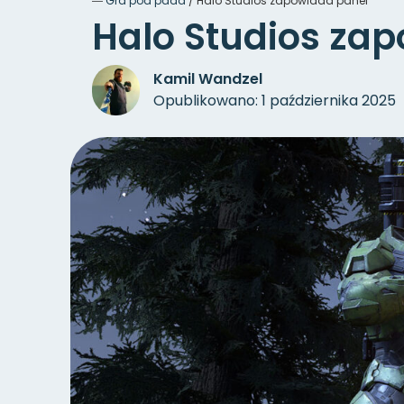
―
Gra pod pada
/
Halo Studios zapowiada panel
Halo Studios za
Kamil Wandzel
Opublikowano: 1 października 2025