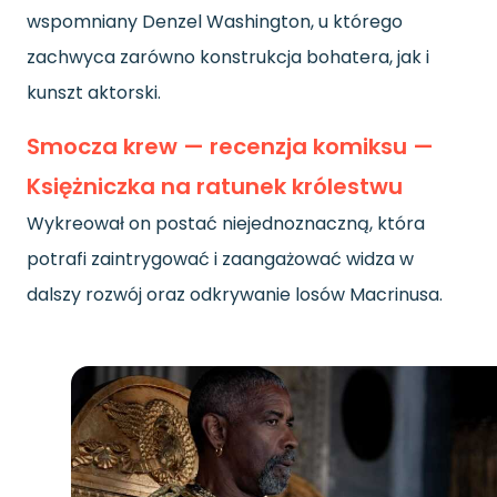
wspomniany Denzel Washington, u którego
zachwyca zarówno konstrukcja bohatera, jak i
kunszt aktorski.
Smocza krew — recenzja komiksu —
Księżniczka na ratunek królestwu
Wykreował on postać niejednoznaczną, która
potrafi zaintrygować i zaangażować widza w
dalszy rozwój oraz odkrywanie losów Macrinusa.