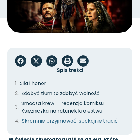
Spis treści
Siła i honor
Zdobyć tłum to zdobyć wolność
Smocza krew — recenzja komiksu —
Księżniczka na ratunek królestwu
Skromnie przyjmować, spokojnie tracić
W świecie kinematografii są dzieła, które