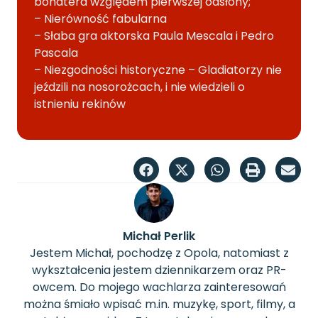
bohatera względem pierwszej odsłony;
– Nierówność fabularna
– Słaba gra aktorska Paula Mescala i Pedro
Pascala
– Niezgodności historyczne – Gladiatorzy nie
jeździli na nosorożcach, i nie wiedzieli o
istnieniu rekinów
Michał Perlik
Jestem Michał, pochodzę z Opola, natomiast z
wykształcenia jestem dziennikarzem oraz PR-
owcem. Do mojego wachlarza zainteresowań
można śmiało wpisać m.in. muzykę, sport, filmy, a