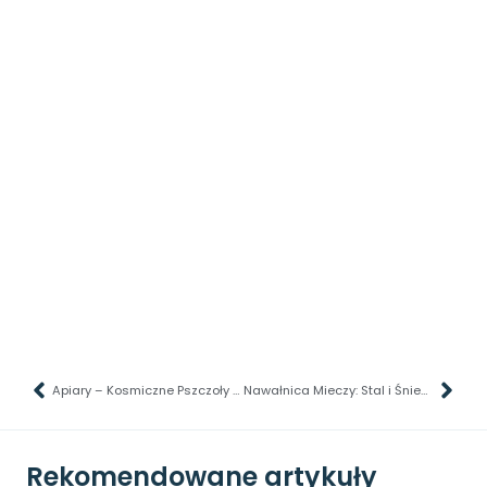
Apiary – Kosmiczne Pszczoły atakują!
Nawałnica Mieczy: Stal i Śnieg – Recenzja Książki. Cisza przed burzą
Rekomendowane artykuły