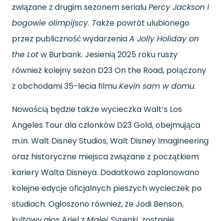
związane z drugim sezonem serialu
Percy Jackson i
bogowie olimpijscy. T
akże powrót ulubionego
przez publiczność wydarzenia
A Jolly Holiday on
the Lot
w Burbank. Jesienią 2025 roku ruszy
również kolejny sezon D23 On the Road, połączony
z obchodami 35-lecia filmu
Kevin sam w domu
.
Nowością będzie także wycieczka Walt’s Los
Angeles Tour dla członków D23 Gold, obejmująca
m.in. Walt Disney Studios, Walt Disney Imagineering
oraz historyczne miejsca związane z początkiem
kariery Walta Disneya. Dodatkowo zaplanowano
kolejne edycje oficjalnych pieszych wycieczek po
studiach. Ogłoszono również, że Jodi Benson,
kultowy głos Ariel z
Małej Syrenki
, zostanie