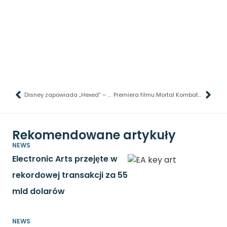
Disney zapowiada „Hexed” – nową magiczną przygodę
Premiera filmu Mortal Kombat II przesunięta na maj 2026 roku
Rekomendowane artykuły
NEWS
Electronic Arts przejęte w
rekordowej transakcji za 55
mld dolarów
NEWS