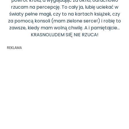
powrót króla, a wyglądając za okno, odruchowo
rzucam na percepcję. To cały ja, lubię uciekać w
światy pełne magii, czy to na kartach książek, czy
za pomocą konsoli (mam zielone serce!) i robię to
zawsze, kiedy mam wolną chwilę. A i pamiętajcie...
KRASNOLUDEM SIĘ NIE RZUCA!
REKLAMA