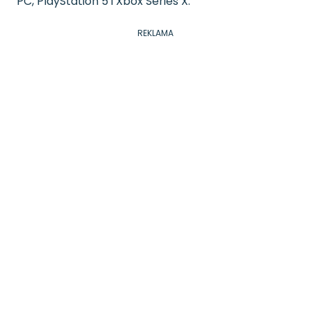
PC, PlayStation 5 i Xbox Series X.
REKLAMA