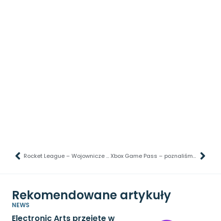
Rocket League – Wojownicze Żółwie Ninja wkrótce w grze!
Xbox Game Pass – poznaliśmy pierwszą listę gier na marzec 2025!
Rekomendowane artykuły
NEWS
Electronic Arts przejęte w