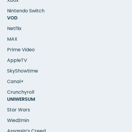
Xbox
Nintendo Switch
VOD
Netflix
MAX
Prime Video
AppleTV
SkyShowtime
Canal+
Crunchyroll
UNIWERSUM
Star Wars
Wiedźmin
Assassin’s Creed