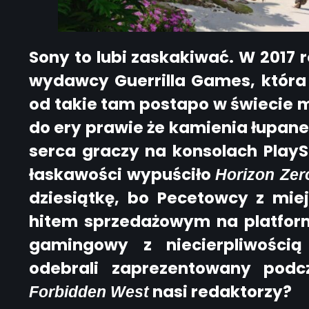
Sony to lubi zaskakiwać. W 2017 
wydawcy Guerrilla Games, która
od takie tam postapo w świecie m
do ery prawie że kamienia łupaneg
serca graczy na konsolach PlayS
łaskawości wypuściło
Horizon Ze
dziesiątkę, bo Pecetowcy z miejs
hitem sprzedażowym na platform
gamingowy z niecierpliwością
odebrali zaprezentowany pod
nasi redaktorzy?
Forbidden West