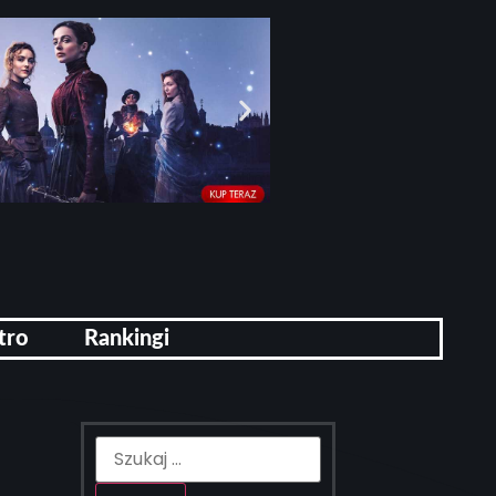
tro
Rankingi