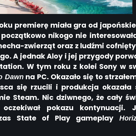
roku premierę miała gra od japoński
 początkowo nikogo nie interesował
echa-zwierząt oraz z ludźmi cofnięt
o. A jednak Aloy i jej przygody porw
tation. W tym roku z kolei Sony w s
na PC. Okazało się to strzałe
ro Dawn
ca się rzucili i produkcja okazała 
ie Steam. Nic dziwnego, że cały św
 oczekiwał pokazu kontynuacji. 
czas State of Play gameplay
Hori