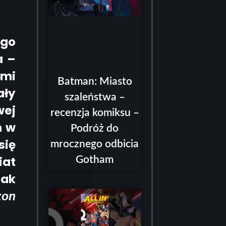
ego
a –
ymi
Batman: Miasto
ały
szaleństwa –
wej
recenzja komiksu –
m w
Podróż do
się
mrocznego odbicia
iat
Gotham
Jak
zon