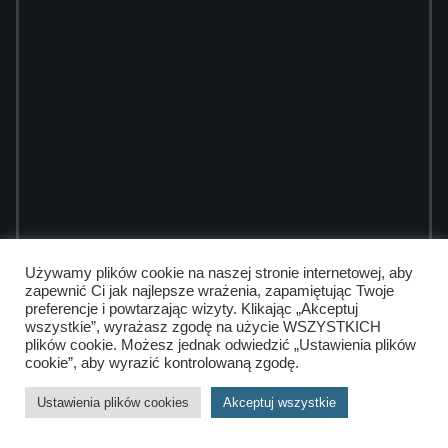
Używamy plików cookie na naszej stronie internetowej, aby
zapewnić Ci jak najlepsze wrażenia, zapamiętując Twoje
preferencje i powtarzając wizyty. Klikając „Akceptuj
wszystkie”, wyrażasz zgodę na użycie WSZYSTKICH
plików cookie. Możesz jednak odwiedzić „Ustawienia plików
cookie”, aby wyrazić kontrolowaną zgodę.
Ustawienia plików cookies
Akceptuj wszystkie