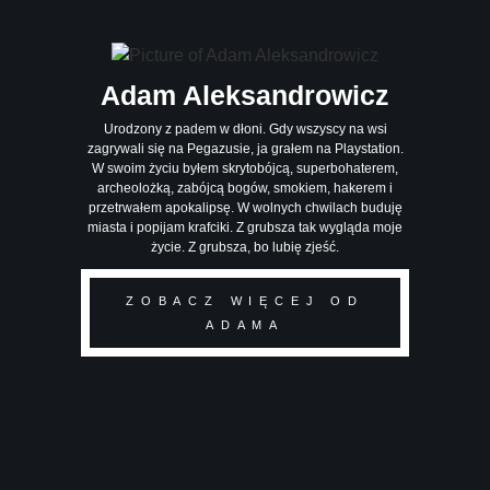
Adam Aleksandrowicz
Urodzony z padem w dłoni. Gdy wszyscy na wsi
zagrywali się na Pegazusie, ja grałem na Playstation.
W swoim życiu byłem skrytobójcą, superbohaterem,
archeolożką, zabójcą bogów, smokiem, hakerem i
przetrwałem apokalipsę. W wolnych chwilach buduję
miasta i popijam krafciki. Z grubsza tak wygląda moje
życie. Z grubsza, bo lubię zjeść.
ZOBACZ WIĘCEJ OD
ADAMA