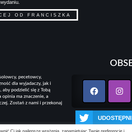
 wydaniu.
CEJ OD FRANCISZKA
OBS
nsolowcy, pecetowcy,
ność dla wyjadaczy, jak i
, aby podzielić się z Tobą
a opinia ma znaczenie, a
ej. Zostań z nami i przekonaj
UDOSTĘPNI
nić Ci jak najlepsze wrażenia, zapamiętując Twoje preferencje i