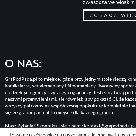
zwłaszcza we włoskim
ZOBACZ WIĘ
O NAS:
GraPodPada.pl to miejsce, gdzie przy jednym stole siedzą ko
komiksiarze, serialomaniacy i filmomaniacy. Tworzymy społecz
niedzielnych graczy, czytaczy i oglądaczy. Jesteśmy tutaj po to
naszymi przemyśleniami, ale również, aby pokazać Ci, że każd
wszyscy patrzymy na współczesną popkulturę kompletnie inacz
się, że grapodpada.pl to miejsce dla każdego gracza.
Masz Pytania? Skontaktuj się z nami: kontakt@grapodpada.pl
Używamy plików cookie na naszej stronie internetowej, aby zapew