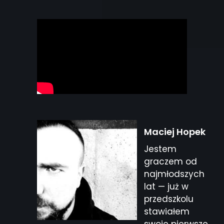
Maciej Hopek
Jestem
graczem od
najmłodszych
lat — już w
przedszkolu
stawiałem
swoje pierwsze