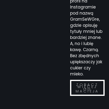
profil na
Instagramie
pod nazwą
GramSeWGre,
gdzie opisuję
tytuły mniej lub
bardziej znane.
A, no i lubię
kawę. Czarną.
Bez zbędnych
upiększaczy jak
cukier czy
mleko.
ZOBACZ
WIĘCEJ
OD
MACIEJA