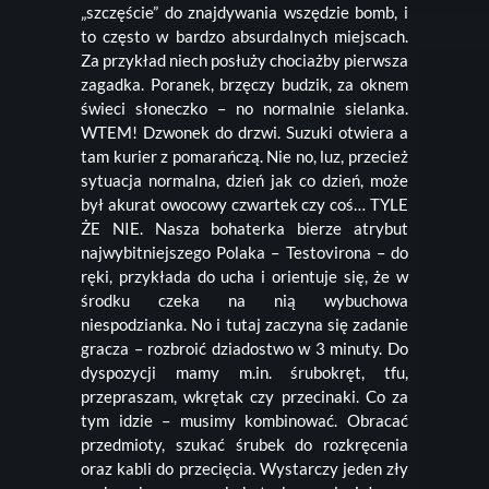
„szczęście” do znajdywania wszędzie bomb, i
to często w bardzo absurdalnych miejscach.
Za przykład niech posłuży chociażby pierwsza
zagadka. Poranek, brzęczy budzik, za oknem
świeci słoneczko – no normalnie sielanka.
WTEM! Dzwonek do drzwi. Suzuki otwiera a
tam kurier z pomarańczą. Nie no, luz, przecież
sytuacja normalna, dzień jak co dzień, może
był akurat owocowy czwartek czy coś… TYLE
ŻE NIE. Nasza bohaterka bierze atrybut
najwybitniejszego Polaka – Testovirona – do
ręki, przykłada do ucha i orientuje się, że w
środku czeka na nią wybuchowa
niespodzianka. No i tutaj zaczyna się zadanie
gracza – rozbroić dziadostwo w 3 minuty. Do
dyspozycji mamy m.in. śrubokręt, tfu,
przepraszam, wkrętak czy przecinaki. Co za
tym idzie – musimy kombinować. Obracać
przedmioty, szukać śrubek do rozkręcenia
oraz kabli do przecięcia. Wystarczy jeden zły