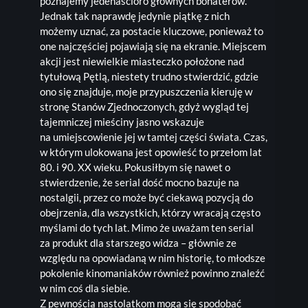
poznajemy jedenaścioro głównych bohaterów.
Jednak tak naprawdę jedynie piątkę z nich
możemy uznać, za postacie kluczowe, ponieważ to
one najczęściej pojawiają się na ekranie. Miejscem
akcji jest niewielkie miasteczko położone nad
tytułową Pętlą, niestety trudno stwierdzić, gdzie
ono się znajduje, moje przypuszczenia kieruję w
stronę Stanów Zjednoczonych, gdyż wygląd tej
tajemniczej mieściny jasno wskazuje
na umiejscowienie jej w tamtej części świata. Czas,
w którym ulokowana jest opowieść to przełom lat
80. i 90. XX wieku. Pokusiłbym się nawet o
stwierdzenie, że serial dość mocno bazuje na
nostalgii, przez co może być ciekawą pozycją do
obejrzenia, dla wszystkich, którzy wracają często
myślami do tych lat. Mimo że uważam ten serial
za produkt dla starszego widza – głównie ze
względu na opowiadaną w nim historię, to młodsze
pokolenie kinomaniaków również powinno znaleźć
w nim coś dla siebie.
Z pewnością nastolatkom mogą się spodobać