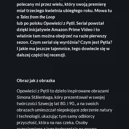
polecany mi przez wielu, który swoją premierę
miał trzeciego kwietnia ubiegłego roku. Mowa tu
o
Tales from the Loop
lub po polsku
Opowieści z Pętli
. Serial powstał
dzięki inicjatywie Amazon Prime Video i to
właśnie tam można obejrzeć na razie pierwszy
sezon. Czym serial się wyróżnia? Czym jest Pętla?
I jakie ma jeszcze tajemnice, tego dowiecie się w
dalszej części tej recenzji.
Obraz jak z obrazka
Opowieści z Pętli to dzieło inspirowane obrazami
Simona Stålenhaga, kóry prezentował w swojej
twórczości Szwecję lat 80. i 90., a na swoich
obrazach umieszczał niepokojące zderzenie natury
i technologii, ukazując tym samy odbiorcy
przyszłość, która na nas czeka. Osoby
zaznajomione z jego twórczością na pewno