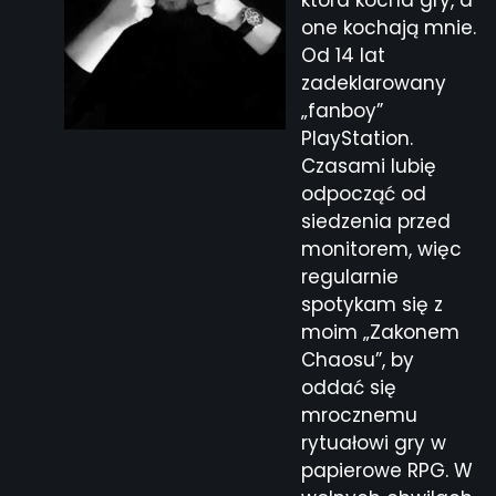
która kocha gry, a
one kochają mnie.
Od 14 lat
zadeklarowany
„fanboy”
PlayStation.
Czasami lubię
odpocząć od
siedzenia przed
monitorem, więc
regularnie
spotykam się z
moim „Zakonem
Chaosu”, by
oddać się
mrocznemu
rytuałowi gry w
papierowe RPG. W