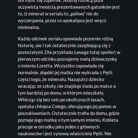
oni mylić się zupełnie. Jedyną różnicą poza
oczywistą innością prezentowanych gatunków jest
to, iż minerał w serialu to „paliwo” nie do
wyczerpania, przez co apokalipsa jest wręcz
minimalna.
Każdy odcinek serialu opowiada pozornie różną
historię, ale i tak ostatecznie zazębiającą się z
pozostałymi. Dla przykładu (uwaga tutaj spoiler) w
pierwszym odcinku poznajemy małą dziewczynkę
o imieniu Loretta. Wszystko zapowiada się
normalnie, dopóki jej matka nie wykrada z Pętli
części tego, że minerału. Nazajutrz dziecko
wracając ze szkoły, nie znajduje śladu po matce a
tym bardziej po domu, w którym mieszkały.
Włócząc się bez celu po okolicznych lasach,
spotyka chłopca Colego, oferującego jej pomoc w
poszukiwaniach. Ostatecznie trafia do domu, gdzie
poznaje jego matkę o tym samym imieniu. Kobieta
pracuje w ośrodku jako jeden z głównych
naukowców i jest synową właściciela Pętli. Nie