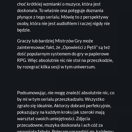
choć krótkiej wzmianki o muzyce, która jest
doskonała. To właśnie ona potęguje doznania
płynące z tego serialu. Mówię to z perspektywy
osoby, która nie jest audiofilem i raczej nigdy nie
będzie.
Graczy lub bardziej Mistrzów Gry może
zainteresować fakt, że „Opowieści z Pętli” są też
dość popularnym systemem do gry w papierowe
RPG. Więc absolutnie nic nie stoi na przeszkodzie,
by rozegrać kilka sesji w tym uniwersum.
Podsumowując, nie mogę znaleźć absolutnie nic, co
by mi w tym serialu przeszkadzało. Wszystko
zgrało się idealnie. Aktorzy dobrani perfekcyjnie,
pokazujący na każdym kroku jak szeroki mają
warsztat swoich umiejętności. Zdjęcia
przecudowne, muzyka doskonała i ach cóż za
wspaniała fabuła. Polecam sprawdzić go, każdemu,