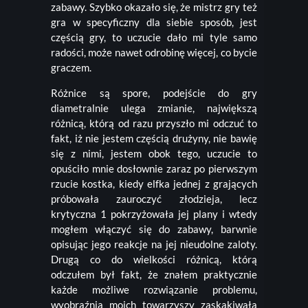
zabawy. Szybko okazało się, że mistrz gry też
gra w specyficzny dla siebie sposób, jest
częścią gry, to uczucie dało mi tyle samo
radości, może nawet odrobinę więcej, co bycie
graczem.
Różnice są spore, podejście do gry
diametralnie ulega zmianie, największą
różnicą, którą od razu przyszło mi odczuć to
fakt, iż nie jestem częścią drużyny, nie bawię
się z nimi, jestem obok tego, uczucie to
opuściło mnie dosłownie zaraz po pierwszym
rzucie kostka, kiedy elfka jednej z grających
próbowała zauroczyć złodzieja, lecz
krytyczna 1 pokrzyżowała jej plany i wtedy
mogłem włączyć się do zabawy, barwnie
opisując jego reakcje na jej nieudolne zaloty.
Drugą co do wielkości różnicą, którą
odczułem był fakt, że znałem praktycznie
każde możliwe rozwiązanie problemu,
wyobraźnia moich towarzyszy zaskakiwała