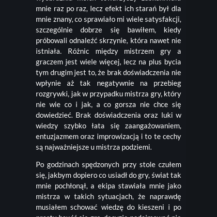
mnie raz po raz, lecz efekt ich starań był dla
mnie znany, co sprawiało mi wiele satysfakcji,
szczególnie dobrze się bawiłem, kiedy
próbowali odnaleźć skrzynie, która nawet nie
istniała. Różnic między mistrzem gry a
graczem jest wiele więcej, lecz na plus bycia
tym drugim jest to, że brak doświadczenia nie
wpłynie aż tak negatywnie na przebieg
rozgrywki, jak w przypadku mistrza gry, który
nie wie co i jak, a co gorsza nie chce się
dowiedzieć. Brak doświadczenia oraz luki w
wiedzy szybko łata się zaangażowaniem,
entuzjazmem oraz improwizacją i to te cechy
są najważniejsze u mistrza podziemi.
Po godzinach spędzonych przy stole czułem
się, jakbym dopiero co usiadł do gry, świat tak
mnie pochłonął, a ekipa stawiała mnie jako
mistrza w takich sytuacjach, że naprawdę
musiałem schować wiedzę do kieszeni i po