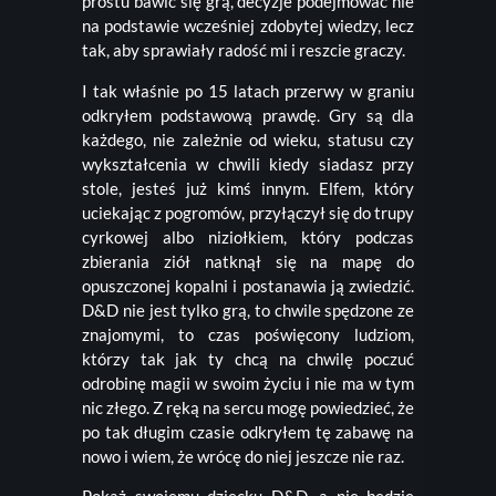
prostu bawić się grą, decyzje podejmować nie
na podstawie wcześniej zdobytej wiedzy, lecz
tak, aby sprawiały radość mi i reszcie graczy.
I tak właśnie po 15 latach przerwy w graniu
odkryłem podstawową prawdę. Gry są dla
każdego, nie zależnie od wieku, statusu czy
wykształcenia w chwili kiedy siadasz przy
stole, jesteś już kimś innym. Elfem, który
uciekając z pogromów, przyłączył się do trupy
cyrkowej albo niziołkiem, który podczas
zbierania ziół natknął się na mapę do
opuszczonej kopalni i postanawia ją zwiedzić.
D&D nie jest tylko grą, to chwile spędzone ze
znajomymi, to czas poświęcony ludziom,
którzy tak jak ty chcą na chwilę poczuć
odrobinę magii w swoim życiu i nie ma w tym
nic złego. Z ręką na sercu mogę powiedzieć, że
po tak długim czasie odkryłem tę zabawę na
nowo i wiem, że wrócę do niej jeszcze nie raz.
Pokaż swojemu dziecku D&D, a nie będzie