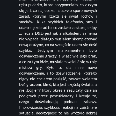
ręku pudełko, które przypomniało, co z czym
się je i, co najlepsze, nauczyło sporo nowych
zasad, którymi rządzi się świat lochów i
smoków. Kilka szybkich telefonów, sms i
udało się zebrać to, co zostało ze starej ekipy
… lecz z D&D jest jak z alkoholem, samemu
nie wypada, dlatego musiałem skompletować
nową drużynę, co na szczęście udało się dość
szybko. Jedynym mankamentem było
doświadczenie graczy, a właściwie jego brak,
a co za tym idzie, musiałem wcielić się w rolę
mistrza gry. Było to dla mnie nowe
doświadczenie, i to doświadczenie, którego
nigdy nie chciałem posiąść, zawsze wolałem
być graczem, kimś, kto jest częścią świata, a
nie „bogiem” który określa rezultaty działań
podjętych przez poszukiwaczy i kreuje to,
czego doświadczają podczas zabawy.
Improwizacja, szybkość reakcji na zaistniałe
sytuacje, decyzyjność to nie wróżyło dobrej