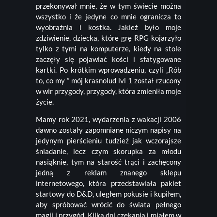
przekonywał mnie, że w tym świecie można
wszystko i że jedyne co mnie ogranicza to
wyobraźnia i kostka. Jakież było moje
zdziwienie, dziecka, które grę RPG kojarzyło
tylko z tymi na komputerze, kiedy na stole
zaczęły się pojawiać kości i sfatygowane
kartki. Po krótkim wprowadzeniu, czyli „Rób
to, co my ” mój krasnolud lvl 1 został rzucony
w wir przygody, przygody, która zmieniła moje
życie.
Mamy rok 2021, wydarzenia z wakacji 2006
dawno zostały zapomniane niczym napisy na
jedynym pierścieniu tudzież jak wczorajsze
śniadanie, lecz czym skorupka za młodu
nasiąknie, tym na starość trąci i zachęcony
jedną z reklam znanego sklepu
internetowego, która przedstawiała pakiet
startowy do D&D, uległem pokusie i kupiłem,
aby spróbować wrócić do świata pełnego
magii i przygód. Kilka dni czekania i miałem w