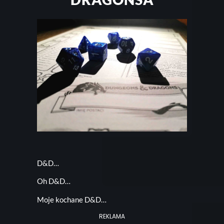
D&D…
Oh D&D…
Moje kochane D&D…
REKLAMA