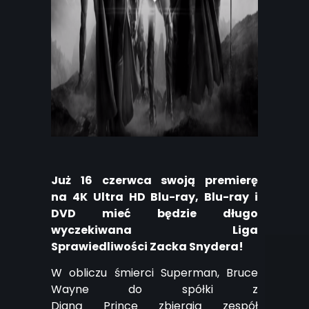
Już 16 czerwca swoją premierę
na
4K
Ultra
HD
Blu-ray
,
Blu-ray
i
DVD mieć będzie długo
wyczekiwana Liga
Sprawiedliwości
Zacka
Snydera!
W obliczu śmierci Superman, Bruce
Wayne do spółki z
Dianą
Prince
zbierają zespół