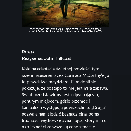
FOTOS Z FILMU JESTEM LEGENDA
Droga
Reżyseria: John Hillcoat
Kolejna adaptacja świetnej powieści tym
razem napisanej przez Cormaca McCarthy’ego
to prawdziwe arcydzieło. Film dobitnie
pokazuje, że postapo to nie jest miła zabawa.
Świat przedstawiony jest odpychającym,
ponurym miejscem, gdzie przemoc i
kanibalizm występują powszechnie. „Droga”
pozwala nam śledzić beznadziejną, pełną
trudności wędrówkę syna i ojca, który mimo
okoliczności za wszelką cenę stara się