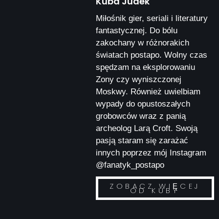
Kuba Judek
Miłośnik gier, seriali i literatury
fantastycznej. Do bólu
zakochany w różnorakich
światach postapo. Wolny czas
spędzam na eksplorowaniu
Zony czy wyniszczonej
Moskwy. Również uwielbiam
wypady do opustoszałych
grobowców wraz z panią
archeolog Larą Croft. Swoją
pasją staram się zarażać
innych poprzez mój Instagram
@fanatyk_postapo
ZOBACZ WIĘCEJ
OD KUBY