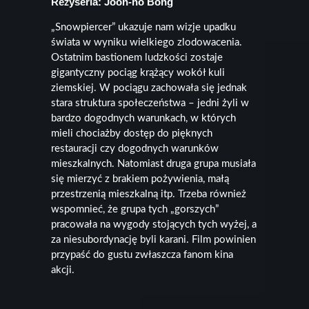
Reżyseria: Joon-ho Bong
„Snowpiercer” ukazuje nam wizje upadku
świata w wyniku wielkiego zlodowacenia.
Ostatnim bastionem ludzkości zostaje
gigantyczny pociąg krążący wokół kuli
ziemskiej. W pociągu zachowała się jednak
stara struktura społeczeństwa – jedni żyli w
bardzo dogodnych warunkach, w których
mieli chociażby dostęp do pięknych
restauracji czy dogodnych warunków
mieszkalnych. Natomiast druga grupa musiała
się mierzyć z brakiem pożywienia, małą
przestrzenią mieszkalną itp. Trzeba również
wspomnieć, że grupa tych „gorszych”
pracowała na wygody stojących tych wyżej, a
za niesubordynację byli karani. Film powinien
przypaść do gustu zwłaszcza fanom kina
akcji.