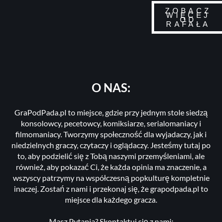
ZOBACZ
WIĘCEJ
OD
RAFAŁA
O NAS:
GraPodPada.pl to miejsce, gdzie przy jednym stole siedzą
konsolowcy, pecetowcy, komiksiarze, serialomaniacy i
filmomaniacy. Tworzymy społeczność dla wyjadaczy, jak i
niedzielnych graczy, czytaczy i oglądaczy. Jesteśmy tutaj po
to, aby podzielić się z Tobą naszymi przemyśleniami, ale
również, aby pokazać Ci, że każda opinia ma znaczenie, a
wszyscy patrzymy na współczesną popkulturę kompletnie
inaczej. Zostań z nami i przekonaj się, że grapodpada.pl to
miejsce dla każdego gracza.
Masz Pytania? Skontaktuj się z nami: