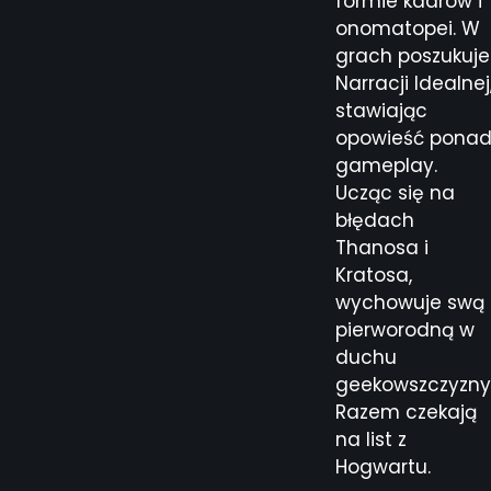
formie kadrów i
onomatopei. W
grach poszukuje
Narracji Idealnej
stawiając
opowieść pona
gameplay.
Ucząc się na
błędach
Thanosa i
Kratosa,
wychowuje swą
pierworodną w
duchu
geekowszczyzny
Razem czekają
na list z
Hogwartu.