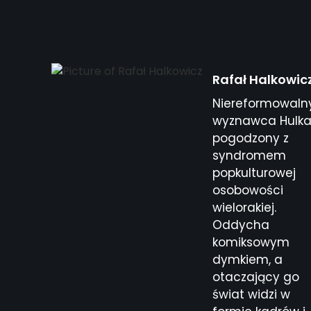
Rafał Halkowic
Niereformowaln
wyznawca Hulka
pogodzony z
syndromem
popkulturowej
osobowości
wielorakiej.
Oddycha
komiksowym
dymkiem, a
otaczający go
świat widzi w